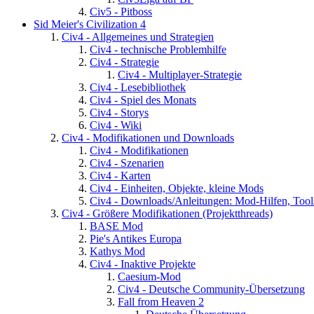
Civ5 - Pitboss
Sid Meier's Civilization 4
Civ4 - Allgemeines und Strategien
Civ4 - technische Problemhilfe
Civ4 - Strategie
Civ4 - Multiplayer-Strategie
Civ4 - Lesebibliothek
Civ4 - Spiel des Monats
Civ4 - Storys
Civ4 - Wiki
Civ4 - Modifikationen und Downloads
Civ4 - Modifikationen
Civ4 - Szenarien
Civ4 - Karten
Civ4 - Einheiten, Objekte, kleine Mods
Civ4 - Downloads/Anleitungen: Mod-Hilfen, Tool
Civ4 - Größere Modifikationen (Projektthreads)
BASE Mod
Pie's Antikes Europa
Kathys Mod
Civ4 - Inaktive Projekte
Caesium-Mod
Civ4 - Deutsche Community-Übersetzung
Fall from Heaven 2