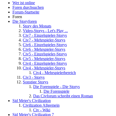
Wer ist online
Foren durchsuchen
Forum-Startseite
Foren
Die Storyforen
Story des Monats
Video-Storys - Let's Play ...
Civ7 - Einzelspieler-Storys
Civ7 - Mehrspieler-Storys
Civ6 - Einzelspieler-Storys
Civ6 - Mehrspieler-Storys
Civ5 - Einzelspieler-Storys
Civ5 - Mehrspieler-Storys
Civ4 - Einzelspieler-Storys
Civ4 - Mehrspieler-Storys
Civ4 - Mehrspielerbereich
Civ3 - Storys
Sonstige Storys
Die Forenspiele - Die Storys
Die Forenspiele
Das Civforum schreibt einen Roman
Sid Meier's Civilization
Civilization Allgemein
Civ - Wiki
Sid Meier's Civilization 7