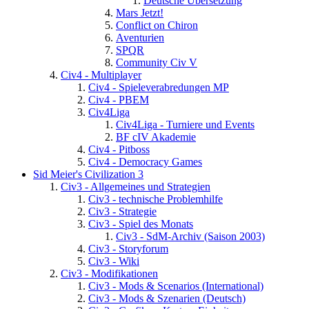
Deutsche Übersetzung
Mars Jetzt!
Conflict on Chiron
Aventurien
SPQR
Community Civ V
Civ4 - Multiplayer
Civ4 - Spieleverabredungen MP
Civ4 - PBEM
Civ4Liga
Civ4Liga - Turniere und Events
BF cIV Akademie
Civ4 - Pitboss
Civ4 - Democracy Games
Sid Meier's Civilization 3
Civ3 - Allgemeines und Strategien
Civ3 - technische Problemhilfe
Civ3 - Strategie
Civ3 - Spiel des Monats
Civ3 - SdM-Archiv (Saison 2003)
Civ3 - Storyforum
Civ3 - Wiki
Civ3 - Modifikationen
Civ3 - Mods & Scenarios (International)
Civ3 - Mods & Szenarien (Deutsch)