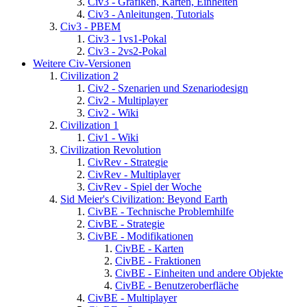
Civ3 - Grafiken, Karten, Einheiten
Civ3 - Anleitungen, Tutorials
Civ3 - PBEM
Civ3 - 1vs1-Pokal
Civ3 - 2vs2-Pokal
Weitere Civ-Versionen
Civilization 2
Civ2 - Szenarien und Szenariodesign
Civ2 - Multiplayer
Civ2 - Wiki
Civilization 1
Civ1 - Wiki
Civilization Revolution
CivRev - Strategie
CivRev - Multiplayer
CivRev - Spiel der Woche
Sid Meier's Civilization: Beyond Earth
CivBE - Technische Problemhilfe
CivBE - Strategie
CivBE - Modifikationen
CivBE - Karten
CivBE - Fraktionen
CivBE - Einheiten und andere Objekte
CivBE - Benutzeroberfläche
CivBE - Multiplayer