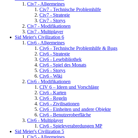
Civ7 - Allgemeines
Civ7 - Technische Problemhilfe
Civ7 - Strategie
Civ7 - Storys
Civ7 - Modifikationen
Civ7 - Multiplayer
Sid Meier's Civilization 6
Civ6 - Allgemeines
Civ6 - Technische Problemhilfe & Bugs
Civ6 - Strategie
Civ6 - Lesebibliothek
Civ6 - Spiel des Monats
Civ6 - Storys
Civ6 - Wiki
Civ6 - Modifikationen
CIV 6 – Ideen und Vorschläge
Civ6 - Karten
Civ6 - Regeln
Civ6 - Zivilisationen
Civ6 - Einheiten und andere Objekte
Civ6 - Benutzeroberfläche
Civ6 - Multiplayer
Civ6 - Spieleverabredungen MP
Sid Meier's Civilization 5
Civ5 - Allgemeines