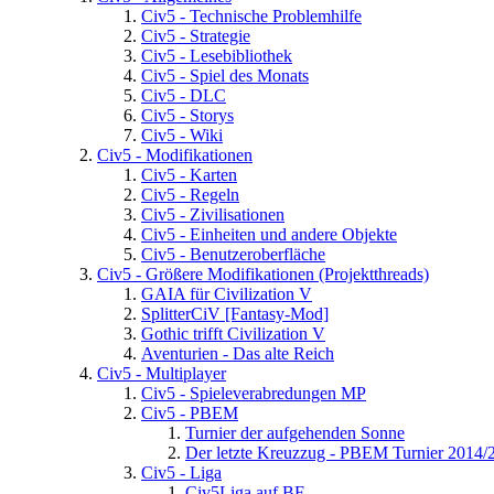
Civ5 - Technische Problemhilfe
Civ5 - Strategie
Civ5 - Lesebibliothek
Civ5 - Spiel des Monats
Civ5 - DLC
Civ5 - Storys
Civ5 - Wiki
Civ5 - Modifikationen
Civ5 - Karten
Civ5 - Regeln
Civ5 - Zivilisationen
Civ5 - Einheiten und andere Objekte
Civ5 - Benutzeroberfläche
Civ5 - Größere Modifikationen (Projektthreads)
GAIA für Civilization V
SplitterCiV [Fantasy-Mod]
Gothic trifft Civilization V
Aventurien - Das alte Reich
Civ5 - Multiplayer
Civ5 - Spieleverabredungen MP
Civ5 - PBEM
Turnier der aufgehenden Sonne
Der letzte Kreuzzug - PBEM Turnier 2014/
Civ5 - Liga
Civ5Liga auf BF