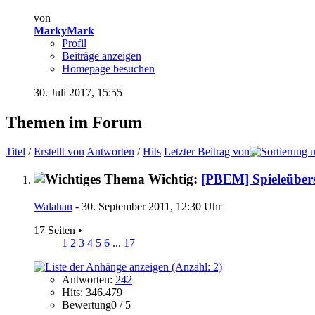
von
MarkyMark
Profil
Beiträge anzeigen
Homepage besuchen
30. Juli 2017,
15:55
Themen im Forum
Titel
/
Erstellt von
Antworten
/
Hits
Letzter Beitrag von
Wichtig:
[PBEM] Spieleübers
Walahan
- 30. September 2011, 12:30 Uhr
17 Seiten
•
1
2
3
4
5
6
...
17
Antworten:
242
Hits: 346.479
Bewertung0 / 5