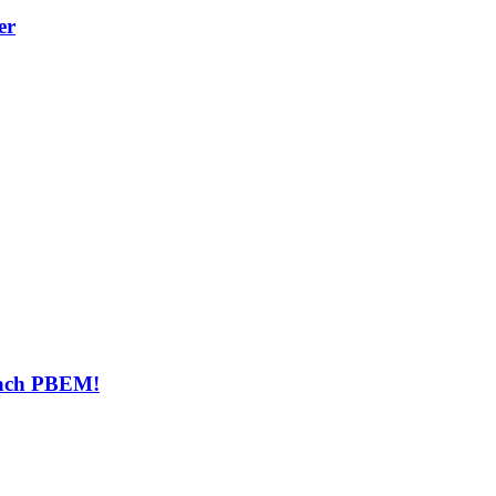
er
fach PBEM!