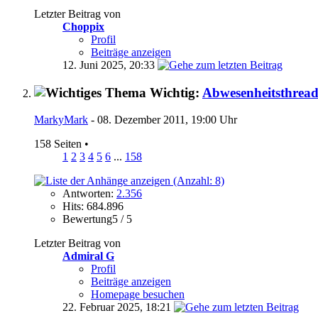
Letzter Beitrag von
Choppix
Profil
Beiträge anzeigen
12. Juni 2025,
20:33
Wichtig:
Abwesenheitsthrea
MarkyMark
- 08. Dezember 2011, 19:00 Uhr
158 Seiten
•
1
2
3
4
5
6
...
158
Antworten:
2.356
Hits: 684.896
Bewertung5 / 5
Letzter Beitrag von
Admiral G
Profil
Beiträge anzeigen
Homepage besuchen
22. Februar 2025,
18:21