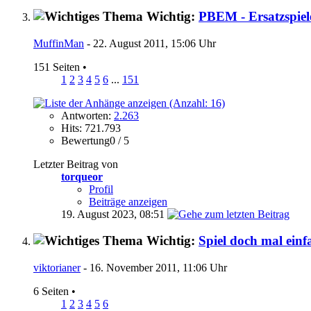
Wichtig:
PBEM - Ersatzspiel
MuffinMan
- 22. August 2011, 15:06 Uhr
151 Seiten
•
1
2
3
4
5
6
...
151
Antworten:
2.263
Hits: 721.793
Bewertung0 / 5
Letzter Beitrag von
torqueor
Profil
Beiträge anzeigen
19. August 2023,
08:51
Wichtig:
Spiel doch mal ein
viktorianer
- 16. November 2011, 11:06 Uhr
6 Seiten
•
1
2
3
4
5
6