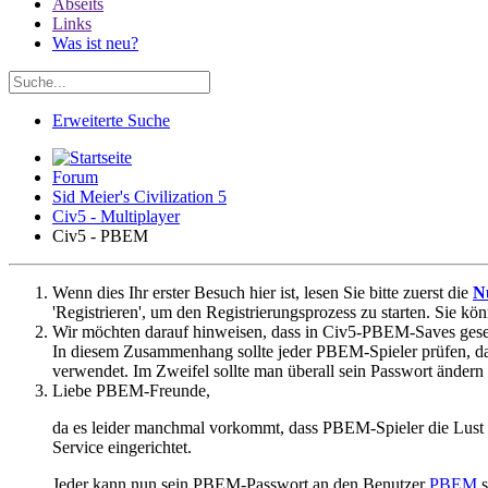
Abseits
Links
Was ist neu?
Erweiterte Suche
Forum
Sid Meier's Civilization 5
Civ5 - Multiplayer
Civ5 - PBEM
Wenn dies Ihr erster Besuch hier ist, lesen Sie bitte zuerst die
N
'Registrieren', um den Registrierungsprozess zu starten. Sie kö
Wir möchten darauf hinweisen, dass in Civ5-PBEM-Saves gesetz
In diesem Zusammenhang sollte jeder PBEM-Spieler prüfen, da
verwendet. Im Zweifel sollte man überall sein Passwort ändern
Liebe PBEM-Freunde,
da es leider manchmal vorkommt, dass PBEM-Spieler die Lust v
Service eingerichtet.
Jeder kann nun sein PBEM-Passwort an den Benutzer
PBEM
s