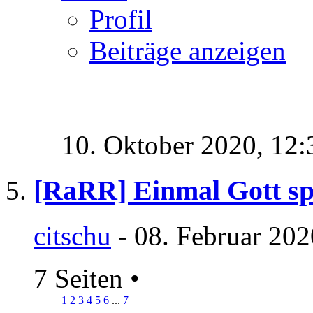
Profil
Beiträge anzeigen
10. Oktober 2020,
12:
[RaRR] Einmal Gott sp
citschu
- 08. Februar 202
7 Seiten
•
1
2
3
4
5
6
...
7