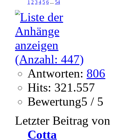
1
2
3
4
5
6
...
54
Antworten:
806
Hits: 321.557
Bewertung5 / 5
Letzter Beitrag von
Cotta