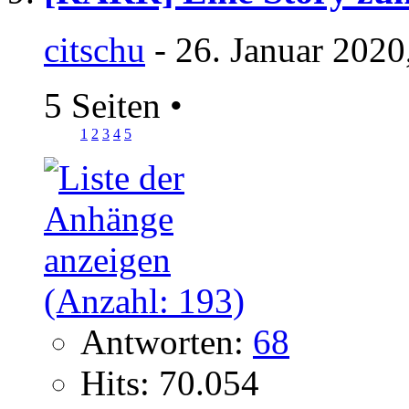
citschu
- 26. Januar 2020
5 Seiten
•
1
2
3
4
5
Antworten:
68
Hits: 70.054