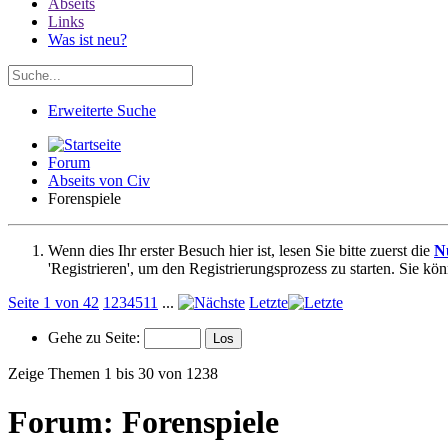
Abseits
Links
Was ist neu?
Erweiterte Suche
Forum
Abseits von Civ
Forenspiele
Wenn dies Ihr erster Besuch hier ist, lesen Sie bitte zuerst die
N
'Registrieren', um den Registrierungsprozess zu starten. Sie kö
Seite 1 von 42
1
2
3
4
5
11
...
Letzte
Gehe zu Seite:
Zeige Themen 1 bis 30 von 1238
Forum:
Forenspiele