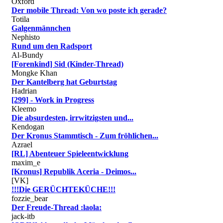
Oxford
Der mobile Thread: Von wo poste ich gerade?
Totila
Galgenmännchen
Nephisto
Rund um den Radsport
Al-Bundy
[Forenkind] Sid (Kinder-Thread)
Mongke Khan
Der Kantelberg hat Geburtstag
Hadrian
[299] - Work in Progress
Kleemo
Die absurdesten, irrwitzigsten und...
Kendogan
Der Kronus Stammtisch - Zum fröhlichen...
Azrael
[RL] Abenteuer Spieleentwicklung
maxim_e
[Kronus] Republik Aceria - Deimos...
[VK]
!!!Die GERÜCHTEKÜCHE!!!
fozzie_bear
Der Freude-Thread :laola:
jack-itb