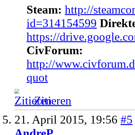
Steam:
http://steamc
id=314154599
Direkt
https://drive.google.
CivForum:
http://www.civforum.d
quot
Zitieren
21. April 2015,
19:56
#5
AndreP