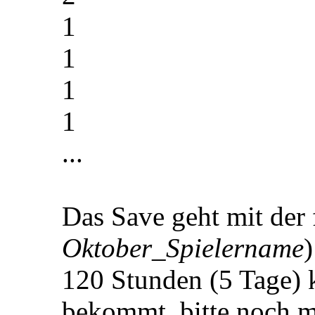
1
1
1
1
...
Das Save geht mit der
Oktober_Spielername
120 Stunden (5 Tage) 
bekommt, bitte noch 