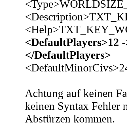
<Type>WORLDSIZE
<Description>TXT_
<Help>TXT_KEY_W
<DefaultPlayers>12 ->
</DefaultPlayers>
<DefaultMinorCivs>2
Achtung auf keinen Fal
keinen Syntax Fehler 
Abstürzen kommen.