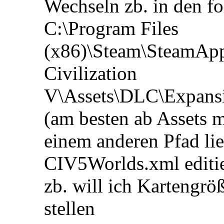
Wechseln zb. in den f
C:\Program Files
(x86)\Steam\SteamAp
Civilization
V\Assets\DLC\Expan
(am besten ab Assets 
einem anderen Pfad lie
CIV5Worlds.xml editi
zb. will ich Kartengrö
stellen