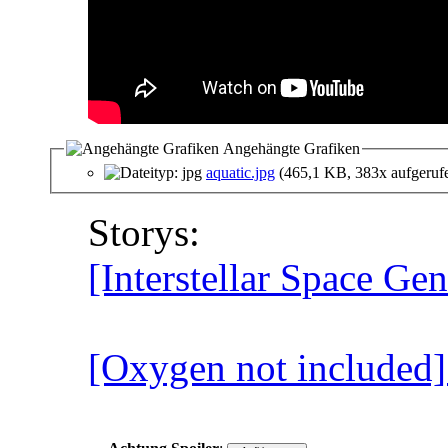
Angehängte Grafiken
aquatic.jpg
(465,1 KB, 383x aufgeruf
Storys:
[Interstellar Space Ge
[Oxygen not included]