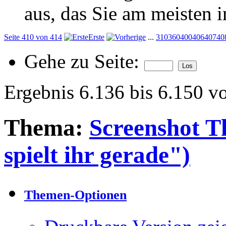
aus, das Sie am meisten in
Seite 410 von 414
Erste
...
310
360
400
406
407
40
Gehe zu Seite:
Ergebnis 6.136 bis 6.150 v
Thema:
Screenshot T
spielt ihr gerade")
Themen-Optionen