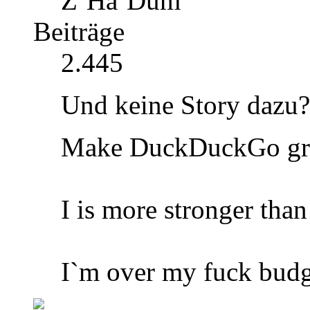
Z`Ha`Dum
Beiträge
2.445
Und keine Story dazu?
Make DuckDuckGo gre
I is more stronger tha
I`m over my fuck budg