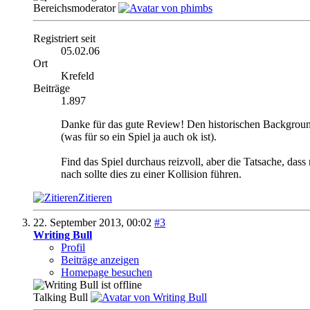
Bereichsmoderator
Registriert seit
05.02.06
Ort
Krefeld
Beiträge
1.897
Danke für das gute Review! Den historischen Background f
(was für so ein Spiel ja auch ok ist).
Find das Spiel durchaus reizvoll, aber die Tatsache, das
nach sollte dies zu einer Kollision führen.
Zitieren
22. September 2013,
00:02
#3
Writing Bull
Profil
Beiträge anzeigen
Homepage besuchen
Talking Bull