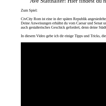
Ave Statthalter! Hier findest du 
Zum Spiel:
CivCity Rom ist eine in der späten Republik angesiedelt
Deine Anweisungen erhältst du vom Caesar und Senat und 
auch gestalterisches Geschick gefordert, denn deine St
In diesem Video gebe ich dir einige Tipps und Tricks, die