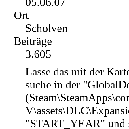
05.06.07
Ort
Scholven
Beiträge
3.605
Lasse das mit der Kart
suche in der "GlobalD
(Steam\SteamApps\com
V\assets\DLC\Expans
"START_YEAR" und ste