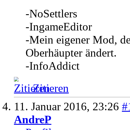
-NoSettlers
-IngameEditor
-Mein eigener Mod, d
Oberhäupter ändert.
-InfoAddict
Zitieren
11. Januar 2016,
23:26
#
AndreP