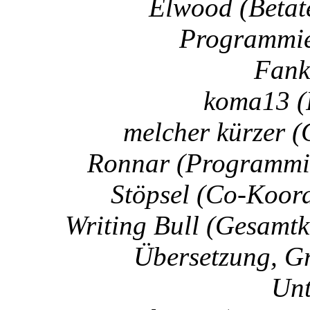
Elwood (Betate
Programmie
Fank
koma13 (
melcher kürzer 
Ronnar (Programmie
Stöpsel (Co-Koord
Writing Bull (Gesamtk
Übersetzung, Gr
Unt