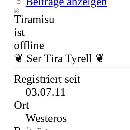
Beiträge anzeigen
❦ Ser Tira Tyrell ❦
Registriert seit
03.07.11
Ort
Westeros