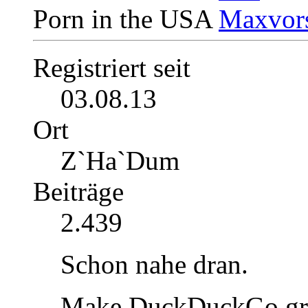
Porn in the USA
Registriert seit
03.08.13
Ort
Z`Ha`Dum
Beiträge
2.439
Schon nahe dran.
Make DuckDuckGo gre