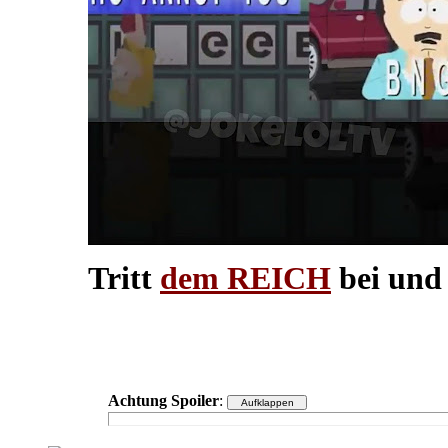
Tritt
dem REICH
bei und
Achtung Spoiler
: