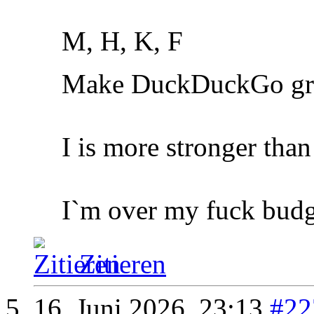
M, H, K, F
Make DuckDuckGo gre
I is more stronger tha
I`m over my fuck budg
Zitieren
16. Juni 2026,
23:13
#22