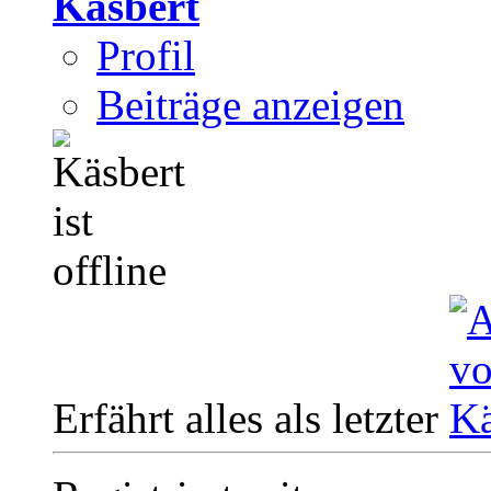
Käsbert
Profil
Beiträge anzeigen
Erfährt alles als letzter