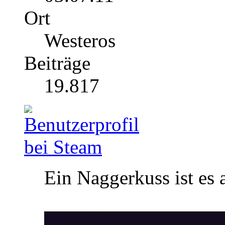
Ort
Westeros
Beiträge
19.817
Ein Naggerkuss ist es 