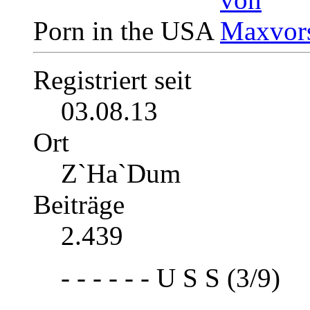
Porn in the USA
Registriert seit
03.08.13
Ort
Z`Ha`Dum
Beiträge
2.439
- - - - - - U S S (3/9)