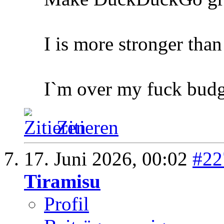
I is more stronger tha
I`m over my fuck budg
Zitieren
17. Juni 2026,
00:02
#22
Tiramisu
Profil