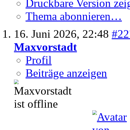
Druckbare Version zei
Thema abonnieren…
16. Juni 2026,
22:48
#22
Maxvorstadt
Profil
Beiträge anzeigen