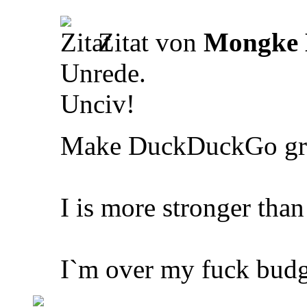
Zitat von
Mongke
Unrede.
Unciv!
Make DuckDuckGo gre
I is more stronger tha
I`m over my fuck budg