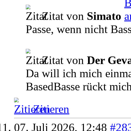
Zitat von
Simato
Passe, wenn nicht Bas
Zitat von
Der Geva
Da will ich mich einma
BasedBasse rückt mich
Zitieren
07. Juli 2026,
12:48
#28