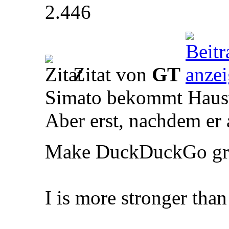
2.446
Zitat von
GT
Simato bekommt Haus
Aber erst, nachdem er
Make DuckDuckGo gre
I is more stronger tha