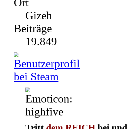
Ort
Gizeh
Beiträge
19.849
Tritt
dem REICH
bei und