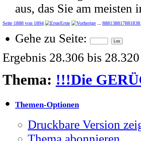
aus, das Sie am meisten in
Seite 1888 von 1894
Erste
...
888
1388
1788
1838
Gehe zu Seite:
Ergebnis 28.306 bis 28.32
Thema:
!!!Die GER
Themen-Optionen
Druckbare Version zei
Thema abonnieren…