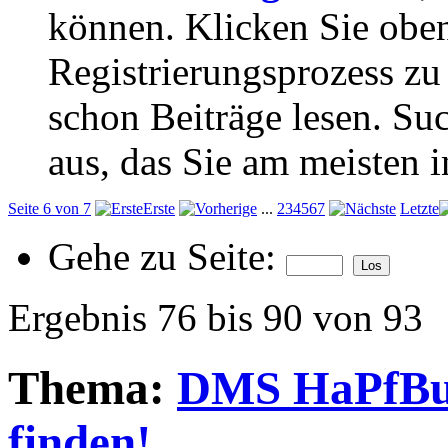
können. Klicken Sie oben
Registrierungsprozess zu 
schon Beiträge lesen. Su
aus, das Sie am meisten in
Seite 6 von 7
Erste
...
2
3
4
5
6
7
Letzte
Gehe zu Seite:
Ergebnis 76 bis 90 von 93
Thema:
DMS HaPfBu
finden!