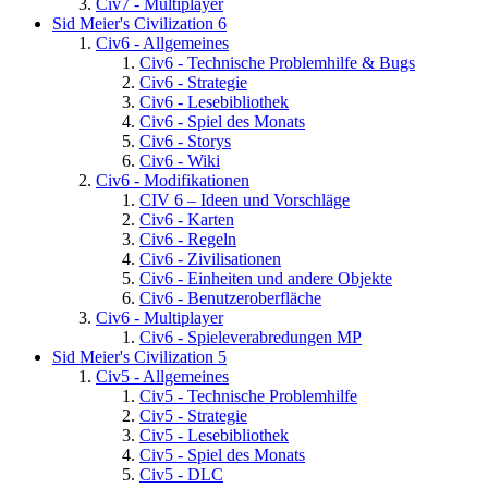
Civ7 - Multiplayer
Sid Meier's Civilization 6
Civ6 - Allgemeines
Civ6 - Technische Problemhilfe & Bugs
Civ6 - Strategie
Civ6 - Lesebibliothek
Civ6 - Spiel des Monats
Civ6 - Storys
Civ6 - Wiki
Civ6 - Modifikationen
CIV 6 – Ideen und Vorschläge
Civ6 - Karten
Civ6 - Regeln
Civ6 - Zivilisationen
Civ6 - Einheiten und andere Objekte
Civ6 - Benutzeroberfläche
Civ6 - Multiplayer
Civ6 - Spieleverabredungen MP
Sid Meier's Civilization 5
Civ5 - Allgemeines
Civ5 - Technische Problemhilfe
Civ5 - Strategie
Civ5 - Lesebibliothek
Civ5 - Spiel des Monats
Civ5 - DLC