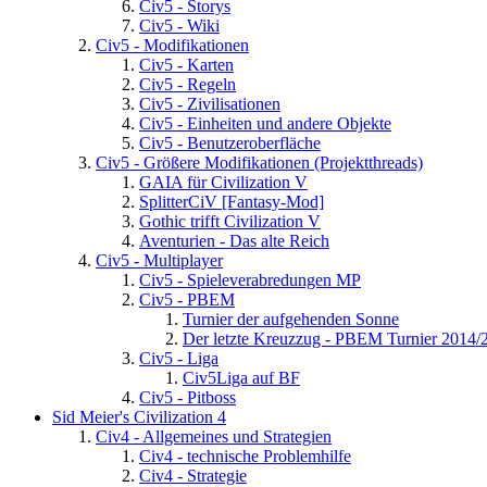
Civ5 - Storys
Civ5 - Wiki
Civ5 - Modifikationen
Civ5 - Karten
Civ5 - Regeln
Civ5 - Zivilisationen
Civ5 - Einheiten und andere Objekte
Civ5 - Benutzeroberfläche
Civ5 - Größere Modifikationen (Projektthreads)
GAIA für Civilization V
SplitterCiV [Fantasy-Mod]
Gothic trifft Civilization V
Aventurien - Das alte Reich
Civ5 - Multiplayer
Civ5 - Spieleverabredungen MP
Civ5 - PBEM
Turnier der aufgehenden Sonne
Der letzte Kreuzzug - PBEM Turnier 2014/
Civ5 - Liga
Civ5Liga auf BF
Civ5 - Pitboss
Sid Meier's Civilization 4
Civ4 - Allgemeines und Strategien
Civ4 - technische Problemhilfe
Civ4 - Strategie