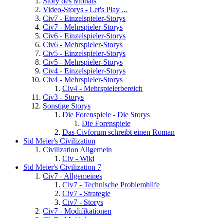
Story des Monats
Video-Storys - Let's Play ...
Civ7 - Einzelspieler-Storys
Civ7 - Mehrspieler-Storys
Civ6 - Einzelspieler-Storys
Civ6 - Mehrspieler-Storys
Civ5 - Einzelspieler-Storys
Civ5 - Mehrspieler-Storys
Civ4 - Einzelspieler-Storys
Civ4 - Mehrspieler-Storys
Civ4 - Mehrspielerbereich
Civ3 - Storys
Sonstige Storys
Die Forenspiele - Die Storys
Die Forenspiele
Das Civforum schreibt einen Roman
Sid Meier's Civilization
Civilization Allgemein
Civ - Wiki
Sid Meier's Civilization 7
Civ7 - Allgemeines
Civ7 - Technische Problemhilfe
Civ7 - Strategie
Civ7 - Storys
Civ7 - Modifikationen