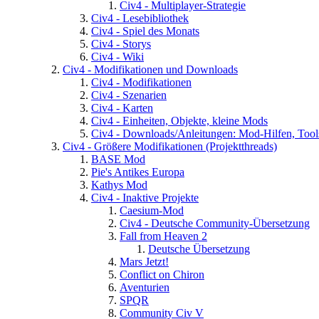
Civ4 - Multiplayer-Strategie
Civ4 - Lesebibliothek
Civ4 - Spiel des Monats
Civ4 - Storys
Civ4 - Wiki
Civ4 - Modifikationen und Downloads
Civ4 - Modifikationen
Civ4 - Szenarien
Civ4 - Karten
Civ4 - Einheiten, Objekte, kleine Mods
Civ4 - Downloads/Anleitungen: Mod-Hilfen, Tool
Civ4 - Größere Modifikationen (Projektthreads)
BASE Mod
Pie's Antikes Europa
Kathys Mod
Civ4 - Inaktive Projekte
Caesium-Mod
Civ4 - Deutsche Community-Übersetzung
Fall from Heaven 2
Deutsche Übersetzung
Mars Jetzt!
Conflict on Chiron
Aventurien
SPQR
Community Civ V