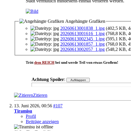
Stadt vermutlich mindestens einmal verlieren werden.
Angehängte Grafiken
20260613001838_1.jpg
(402,5 KB, 4
20260613001616_1.jpg
(768,8 KB, 4
20260613002345_1.jpg
(595,1 KB, 4
20260613001857_1.jpg
(768,0 KB, 4
20260613002057_1.jpg
(548,2 KB, 4
Tritt
dem REICH
bei und werde Teil von etwas Großem!
Achtung Spoiler
:
Zitieren
13. Juni 2026,
00:56
#107
Tiramisu
Profil
Beiträge anzeigen