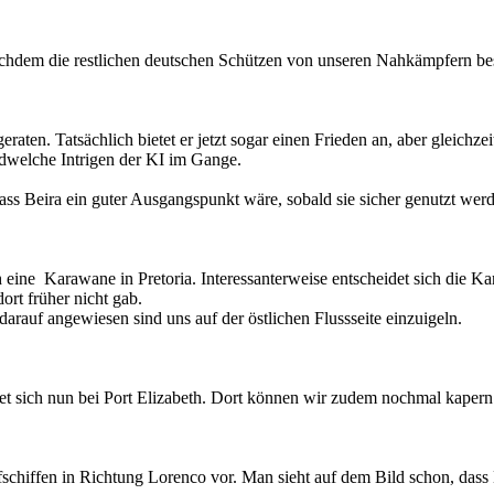
hdem die restlichen deutschen Schützen von unseren Nahkämpfern bes
aten. Tatsächlich bietet er jetzt sogar einen Frieden an, aber gleichzei
dwelche Intrigen der KI im Gange.
ass Beira ein guter Ausgangspunkt wäre, sobald sie sicher genutzt wer
h eine
Karawane in Pretoria. Interessanterweise entscheidet sich die K
dort früher nicht gab.
arauf angewiesen sind uns auf der östlichen Flussseite einzuigeln.
 sich nun bei Port Elizabeth. Dort können wir zudem nochmal kapern. D
chiffen in Richtung Lorenco vor. Man sieht auf dem Bild schon, dass B