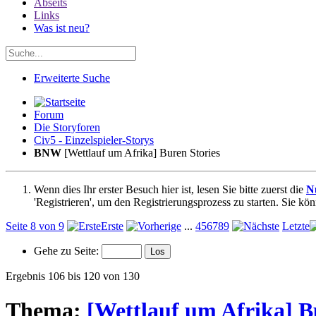
Abseits
Links
Was ist neu?
Erweiterte Suche
Forum
Die Storyforen
Civ5 - Einzelspieler-Storys
BNW
[Wettlauf um Afrika] Buren Stories
Wenn dies Ihr erster Besuch hier ist, lesen Sie bitte zuerst die
N
'Registrieren', um den Registrierungsprozess zu starten. Sie kö
Seite 8 von 9
Erste
...
4
5
6
7
8
9
Letzte
Gehe zu Seite:
Ergebnis 106 bis 120 von 130
Thema:
[Wettlauf um Afrika] B