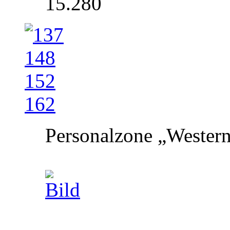
15.280
Personalzone „Western“