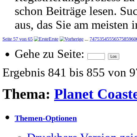
schon Beiträge lesen. Su
aus, das Sie am meisten in
Seite 57 von 65
Erste
...
7
47
53
54
55
56
57
58
59
60
Gehe zu Seite:
Ergebnis 841 bis 855 von 
Thema:
Planet Coast
Themen-Optionen