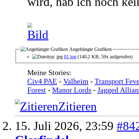
wird, hab ich noch kein
Angehängte Grafiken
01.jpg
(140,2 KB, 59x aufgerufen)
Meine Stories:
Civ4 PAE
-
Valheim
-
Transport Feve
Forest
-
Manor Lords
-
Jagged Allian
Zitieren
15. Juli 2026,
23:59
#84