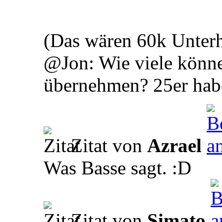
(Das wären 60k Unterh
@Jon: Wie viele könn
übernehmen? 25er haben
Zitat von
Azrael
Was Basse sagt. :D
Zitat von
Simato