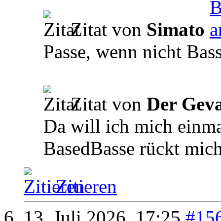
Zitat von
Simato
Passe, wenn nicht Bas
Zitat von
Der Geva
Da will ich mich einma
BasedBasse rückt mich
Zitieren
13. Juli 2026,
17:25
#15