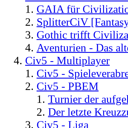
GAIA für Civilizati
SplitterCiV [Fanta
Gothic trifft Civiliz
Aventurien - Das al
Civ5 - Multiplayer
Civ5 - Spieleverab
Civ5 - PBEM
Turnier der aufg
Der letzte Kreuz
Civ5 - Liga