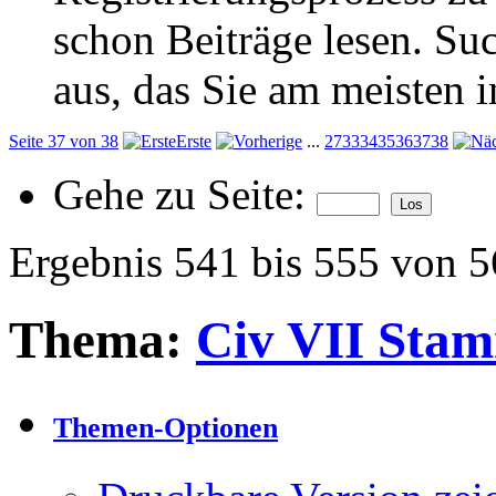
schon Beiträge lesen. Su
aus, das Sie am meisten in
Seite 37 von 38
Erste
...
27
33
34
35
36
37
38
Gehe zu Seite:
Ergebnis 541 bis 555 von 
Thema:
Civ VII Stam
Themen-Optionen