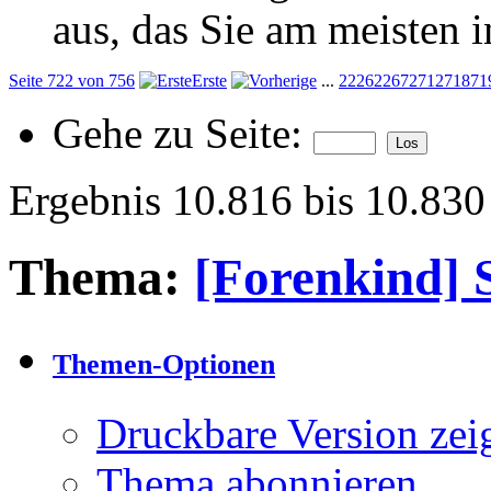
aus, das Sie am meisten in
Seite 722 von 756
Erste
...
222
622
672
712
718
71
Gehe zu Seite:
Ergebnis 10.816 bis 10.83
Thema:
[Forenkind] 
Themen-Optionen
Druckbare Version zei
Thema abonnieren…