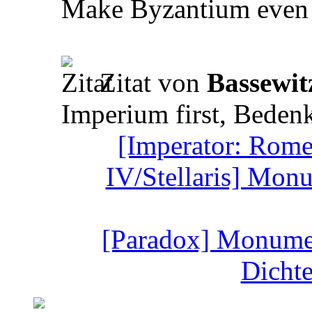
Make Byzantium even 
Zitat von
Bassewit
Imperium first, Beden
[Imperator: Rome
IV/Stellaris] Monu
[Paradox] Monument
Dicht