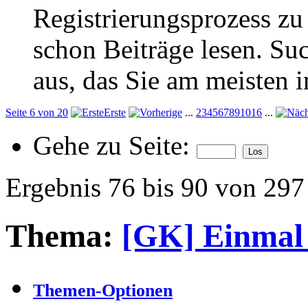
Registrierungsprozess zu 
schon Beiträge lesen. Su
aus, das Sie am meisten in
Seite 6 von 20
Erste
...
2
3
4
5
6
7
8
9
10
16
...
Gehe zu Seite:
Ergebnis 76 bis 90 von 297
Thema:
[GK] Einmal h
Themen-Optionen