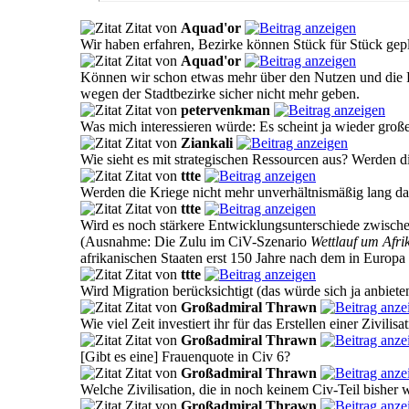
Zitat von
Aquad'or
Wir haben erfahren, Bezirke können Stück für Stück gep
Zitat von
Aquad'or
Können wir schon etwas mehr über den Nutzen und die F
wegen der Stadtbezirke sicher nicht mehr geben.
Zitat von
petervenkman
Was mich interessieren würde: Es scheint ja wieder groß
Zitat von
Ziankali
Wie sieht es mit strategischen Ressourcen aus? Werden di
Zitat von
ttte
Werden die Kriege nicht mehr unverhältnismäßig lang dau
Zitat von
ttte
Wird es noch stärkere Entwicklungsunterschiede zwischen
(Ausnahme: Die Zulu im CiV-Szenario
Wettlauf um Afri
afrikanischen Staaten erst 150 Jahre nach dem in Europa
Zitat von
ttte
Wird Migration berücksichtigt (das würde sich ja anbi
Zitat von
Großadmiral Thrawn
Wie viel Zeit investiert ihr für das Erstellen einer Zivilisa
Zitat von
Großadmiral Thrawn
[Gibt es eine] Frauenquote in Civ 6?
Zitat von
Großadmiral Thrawn
Welche Zivilisation, die in noch keinem Civ-Teil bisher 
Zitat von
Großadmiral Thrawn