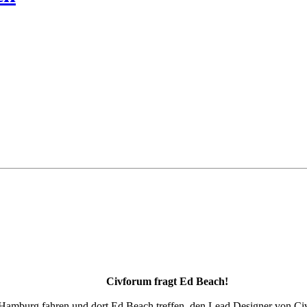
Civforum fragt Ed Beach!
Hamburg fahren und dort Ed Beach treffen, den Lead Designer von Civ