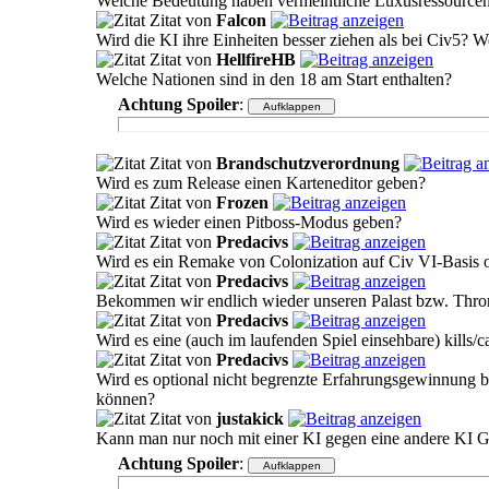
Welche Bedeutung haben vermeintliche Luxusressourcen, j
Zitat von
Falcon
Wird die KI ihre Einheiten besser ziehen als bei Civ5? We
Zitat von
HellfireHB
Welche Nationen sind in den 18 am Start enthalten?
Achtung Spoiler
:
Zitat von
Brandschutzverordnung
Wird es zum Release einen Karteneditor geben?
Zitat von
Frozen
Wird es wieder einen Pitboss-Modus geben?
Zitat von
Predacivs
Wird es ein Remake von Colonization auf Civ VI-Basis 
Zitat von
Predacivs
Bekommen wir endlich wieder unseren Palast bzw. Thro
Zitat von
Predacivs
Wird es eine (auch im laufenden Spiel einsehbare) kills/c
Zitat von
Predacivs
Wird es optional nicht begrenzte Erfahrungsgewinnung b
können?
Zitat von
justakick
Kann man nur noch mit einer KI gegen eine andere KI 
Achtung Spoiler
: