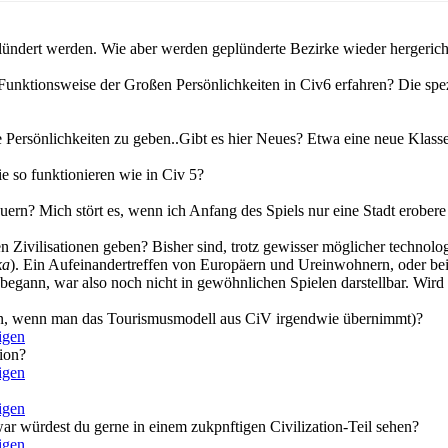
lündert werden. Wie aber werden geplünderte Bezirke wieder hergericht
unktionsweise der Großen Persönlichkeiten in Civ6 erfahren? Die spe
e Persönlichkeiten zu geben..Gibt es hier Neues? Etwa eine neue Klass
e so funktionieren wie in Civ 5?
ern? Mich stört es, wenn ich Anfang des Spiels nur eine Stadt erobere 
 Zivilisationen geben? Bisher sind, trotz gewisser möglicher technolog
ka
). Ein Aufeinandertreffen von Europäern und Ureinwohnern, oder be
 begann, war also noch nicht in gewöhnlichen Spielen darstellbar. Wir
eten, wenn man das Tourismusmodell aus CiV irgendwie übernimmt)?
tion?
war würdest du gerne in einem zukpnftigen Civilization-Teil sehen?