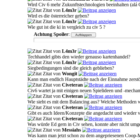
Wird Civ 6 mehr Zukunftstechnologien beeinhalten (alá
Zitat von
L4m3r
Wird es die österreicher geben?
Zitat von
L4m3r
Wie gut ist die ki in vergleich zu civ 5 ?
Achtung Spoiler
:
Zitat von
L4m3r
Techhandel gibts den wieder genauso kartenhandel?
Zitat von
L4m3r
Siegbedingungen sind die gleich geblieben?
Zitat von
Wongit
Kann man endlich Hauptstädte nach der Einnahme zerst
Zitat von
Civeteran
Civ6 wartet ja mit einigen neuen Spielideen und -mechan
Zitat von
Civeteran
Wie sieht es mit dem Balancing aus? Welche Methoden
Zitat von
Civeteran
Gibt es auch Ideen/Konzepte die angedacht und wieder
Zitat von
Civeteran
Was würde Ed gern in Civ sehen, konnte aber nicht umg
Zitat von
Messiahs
Was kann man jetzt schon zu dem angepriesenen Coop-Modu