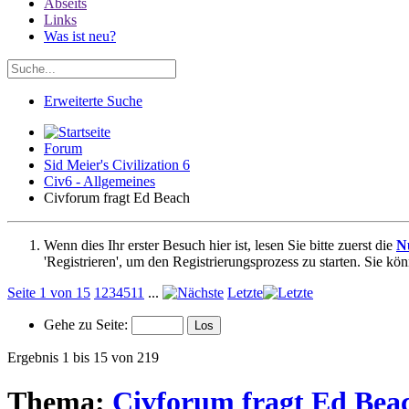
Abseits
Links
Was ist neu?
Erweiterte Suche
Forum
Sid Meier's Civilization 6
Civ6 - Allgemeines
Civforum fragt Ed Beach
Wenn dies Ihr erster Besuch hier ist, lesen Sie bitte zuerst die
N
'Registrieren', um den Registrierungsprozess zu starten. Sie kö
Seite 1 von 15
1
2
3
4
5
11
...
Letzte
Gehe zu Seite:
Ergebnis 1 bis 15 von 219
Thema:
Civforum fragt Ed Bea