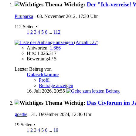
Wichtig:
Der "Ich-verreise! 
Piruparka
- 03. November 2012, 17:30 Uhr
112 Seiten
•
1
2
3
4
5
6
...
112
Antworten:
1.666
Hits: 1.026.317
Bewertung4 / 5
Letzter Beitrag von
Gulaschkanone
Profil
Beiträge anzeigen
16. Juli 2026,
20:55
Wichtig:
Das Civforum im Ja
goethe
- 31. Dezember 2024, 12:36 Uhr
19 Seiten
•
1
2
3
4
5
6
...
19