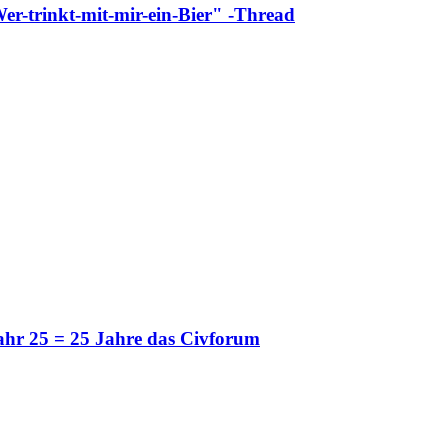
Wer-trinkt-mit-mir-ein-Bier" -Thread
hr 25 = 25 Jahre das Civforum