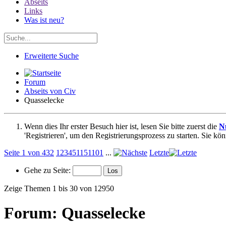
Abseits
Links
Was ist neu?
Erweiterte Suche
Forum
Abseits von Civ
Quasselecke
Wenn dies Ihr erster Besuch hier ist, lesen Sie bitte zuerst die
N
'Registrieren', um den Registrierungsprozess zu starten. Sie kö
Seite 1 von 432
1
2
3
4
5
11
51
101
...
Letzte
Gehe zu Seite:
Zeige Themen 1 bis 30 von 12950
Forum:
Quasselecke