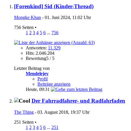
[Forenkind] Sid (Kinder-Thread)
Mongke Khan
- 01. Juni 2024, 11:02 Uhr
756 Seiten
•
1
2
3
4
5
6
...
756
Antworten:
11.329
Hits: 2.046.204
Bewertung5 / 5
Letzter Beitrag von
Mendelejev
Profil
Beiträge anzeigen
Heute,
09:31
Der Fahrradfahrer- und Radfahrfaden
The Thing
- 03. August 2018, 19:37 Uhr
251 Seiten
•
1
2
3
4
5
6
...
251