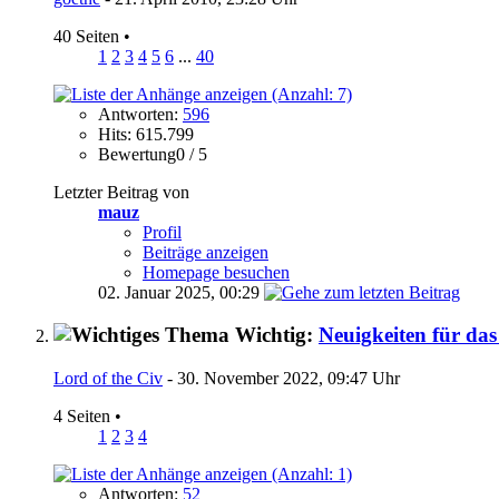
40 Seiten
•
1
2
3
4
5
6
...
40
Antworten:
596
Hits: 615.799
Bewertung0 / 5
Letzter Beitrag von
mauz
Profil
Beiträge anzeigen
Homepage besuchen
02. Januar 2025,
00:29
Wichtig:
Neuigkeiten für das
Lord of the Civ
- 30. November 2022, 09:47 Uhr
4 Seiten
•
1
2
3
4
Antworten:
52