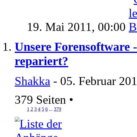
19. Mai 2011,
00:00
Unsere Forensoftware -
repariert?
Shakka
- 05. Februar 20
379 Seiten
•
1
2
3
4
5
6
...
379