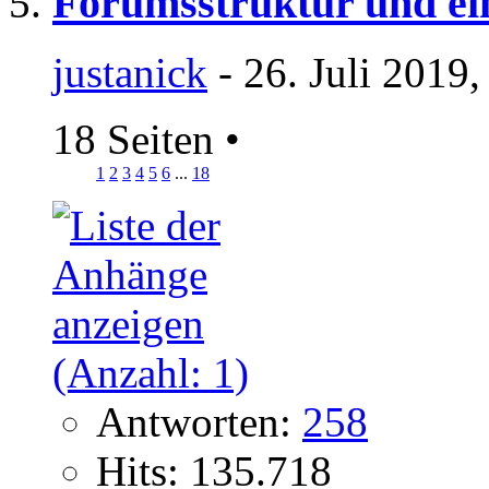
Forumsstruktur und ei
justanick
- 26. Juli 2019
18 Seiten
•
1
2
3
4
5
6
...
18
Antworten:
258
Hits: 135.718