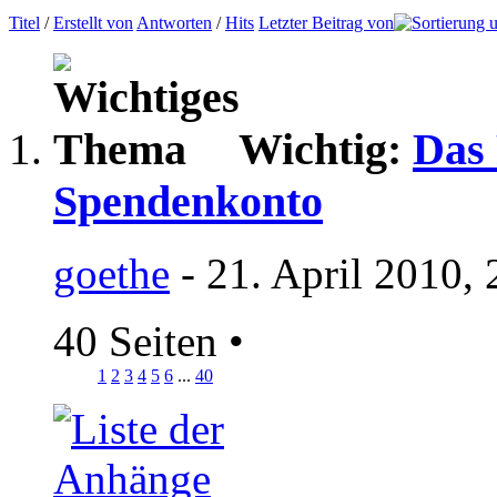
Titel
/
Erstellt von
Antworten
/
Hits
Letzter Beitrag von
Wichtig:
Das 
Spendenkonto
goethe
- 21. April 2010,
40 Seiten
•
1
2
3
4
5
6
...
40