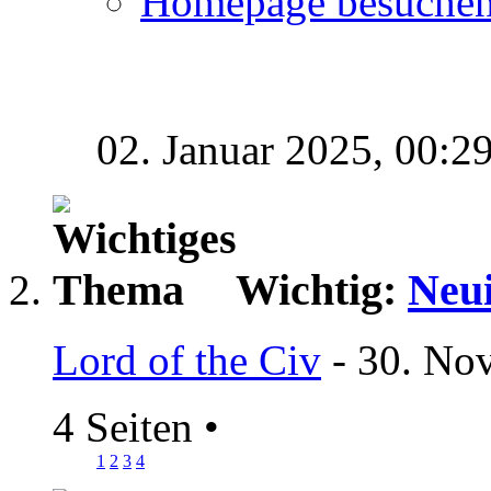
Homepage besuche
02. Januar 2025,
00:2
Wichtig:
Neui
Lord of the Civ
- 30. No
4 Seiten
•
1
2
3
4