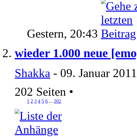
Gestern,
20:43
wieder 1.000 neue [emo
Shakka
- 09. Januar 2011
202 Seiten
•
1
2
3
4
5
6
...
202