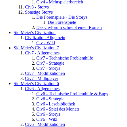
Civ4 - Mehrspielerbereich
Civ3 - Storys
Sonstige Storys
Die Forenspiele - Die Storys
Die Forenspiele
Das Civforum schreibt einen Roman
Sid Meier's Civilization
Civilization Allgemein
Civ - Wiki
Sid Meier's Civilization 7
Civ7 - Allgemeines
Civ7 - Technische Problemhilfe
Civ7 - Strategie
Civ7 - Storys
Civ7 - Modifikationen
Civ7 - Multiplayer
Sid Meier's Civilization 6
Civ6 - Allgemeines
Civ6 - Technische Problemhilfe & Bugs
Civ6 - Strategie
Civ6 - Lesebibliothek
Civ6 - Spiel des Monats
Civ6 - Storys
Civ6 - Wiki
Civ6 - Modifikationen