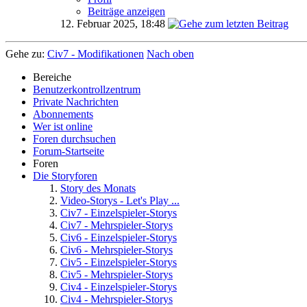
Beiträge anzeigen
12. Februar 2025,
18:48
Gehe zu:
Civ7 - Modifikationen
Nach oben
Bereiche
Benutzerkontrollzentrum
Private Nachrichten
Abonnements
Wer ist online
Foren durchsuchen
Forum-Startseite
Foren
Die Storyforen
Story des Monats
Video-Storys - Let's Play ...
Civ7 - Einzelspieler-Storys
Civ7 - Mehrspieler-Storys
Civ6 - Einzelspieler-Storys
Civ6 - Mehrspieler-Storys
Civ5 - Einzelspieler-Storys
Civ5 - Mehrspieler-Storys
Civ4 - Einzelspieler-Storys
Civ4 - Mehrspieler-Storys