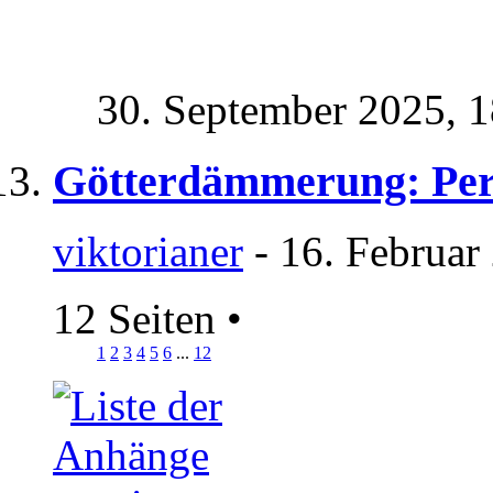
30. September 2025,
1
Götterdämmerung: Pers
viktorianer
- 16. Februar
12 Seiten
•
1
2
3
4
5
6
...
12