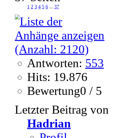
1
2
3
4
5
6
...
37
Antworten:
553
Hits: 19.876
Bewertung0 / 5
Letzter Beitrag von
Hadrian
Profil