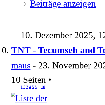
Beiträge anzeigen
10. Dezember 2025,
1
TNT - Tecumseh and T
maus
- 23. November 202
10 Seiten
•
1
2
3
4
5
6
...
10