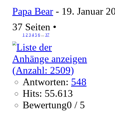
Papa Bear
- 19. Januar 2
37 Seiten
•
1
2
3
4
5
6
...
37
Antworten:
548
Hits: 55.613
Bewertung0 / 5