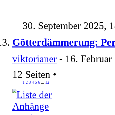
30. September 2025,
1
Götterdämmerung: Pers
viktorianer
- 16. Februar
12 Seiten
•
1
2
3
4
5
6
...
12