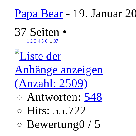
Papa Bear
- 19. Januar 2
37 Seiten
•
1
2
3
4
5
6
...
37
Antworten:
548
Hits: 55.722
Bewertung0 / 5