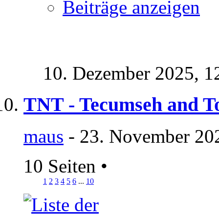
Beiträge anzeigen
10. Dezember 2025,
1
TNT - Tecumseh and T
maus
- 23. November 202
10 Seiten
•
1
2
3
4
5
6
...
10