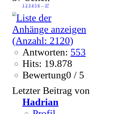
1
2
3
4
5
6
...
37
Antworten:
553
Hits: 19.878
Bewertung0 / 5
Letzter Beitrag von
Hadrian
Profil