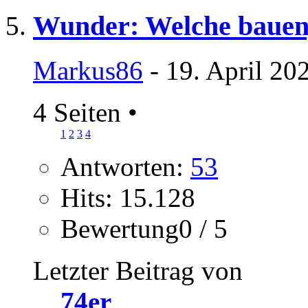
Wunder: Welche bauen,
Markus86
- 19. April 20
4 Seiten
•
1
2
3
4
Antworten:
53
Hits: 15.128
Bewertung0 / 5
Letzter Beitrag von
74er