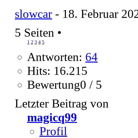
slowcar
- 18. Februar 20
5 Seiten
•
1
2
3
4
5
Antworten:
64
Hits: 16.215
Bewertung0 / 5
Letzter Beitrag von
magicq99
Profil