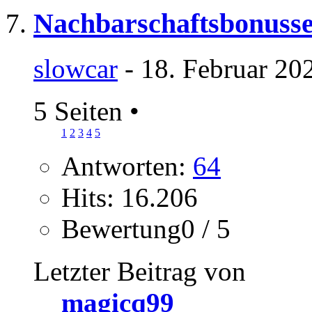
Nachbarschaftsbonuss
slowcar
- 18. Februar 20
5 Seiten
•
1
2
3
4
5
Antworten:
64
Hits: 16.206
Bewertung0 / 5
Letzter Beitrag von
magicq99