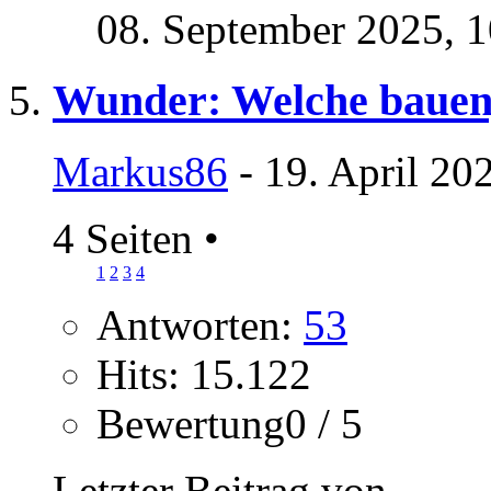
08. September 2025,
1
Wunder: Welche bauen,
Markus86
- 19. April 20
4 Seiten
•
1
2
3
4
Antworten:
53
Hits: 15.122
Bewertung0 / 5
Letzter Beitrag von