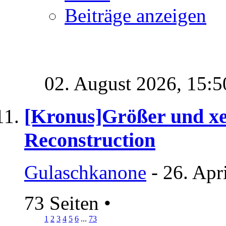
Beiträge anzeigen
02. August 2026,
15:5
[Kronus]Größer und x
Reconstruction
Gulaschkanone
- 26. Apr
73 Seiten
•
1
2
3
4
5
6
...
73