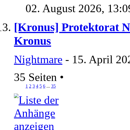
02. August 2026,
13:0
[Kronus] Protektorat N
Kronus
Nightmare
- 15. April 20
35 Seiten
•
1
2
3
4
5
6
...
35