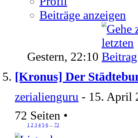
Profil
Beiträge anzeigen
Gestern,
22:10
[Kronus] Der Städtebu
zerialienguru
- 15. April
72 Seiten
•
1
2
3
4
5
6
...
72