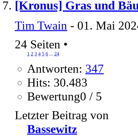
[Kronus] Gras und Bäu
Tim Twain
- 01. Mai 202
24 Seiten
•
1
2
3
4
5
6
...
24
Antworten:
347
Hits: 30.483
Bewertung0 / 5
Letzter Beitrag von
Bassewitz