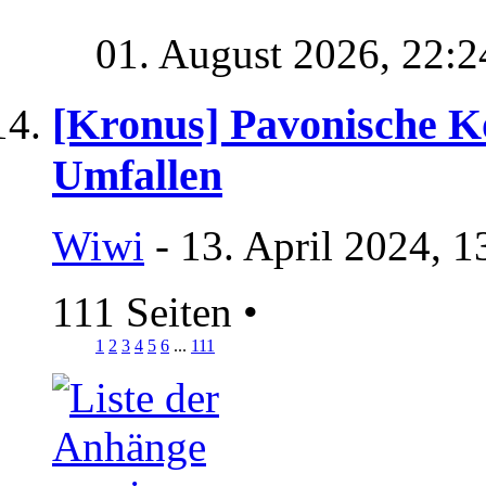
01. August 2026,
22:2
[Kronus] Pavonische K
Umfallen
Wiwi
- 13. April 2024, 1
111 Seiten
•
1
2
3
4
5
6
...
111