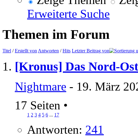
Erweiterte Suche
Themen im Forum
Titel
/
Erstellt von
Antworten
/
Hits
Letzter Beitrag von
[Kronus] Das Nord-Ost
Nightmare
- 19. März 20
17 Seiten
•
1
2
3
4
5
6
...
17
Antworten:
241