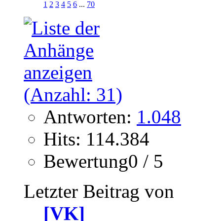
1
2
3
4
5
6
...
70
Antworten:
1.048
Hits: 114.384
Bewertung0 / 5
Letzter Beitrag von
[VK]