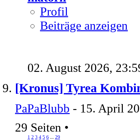
Profil
Beiträge anzeigen
02. August 2026,
23:5
[Kronus] Tyrea Kombi
PaPaBlubb
- 15. April 2
29 Seiten
•
1
2
3
4
5
6
...
29