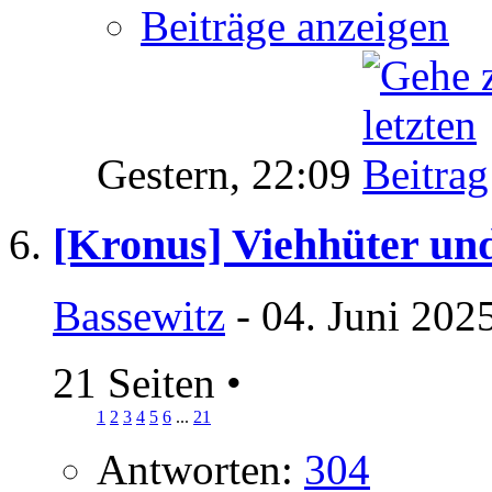
Beiträge anzeigen
Gestern,
22:09
[Kronus] Viehhüter und
Bassewitz
- 04. Juni 202
21 Seiten
•
1
2
3
4
5
6
...
21
Antworten:
304