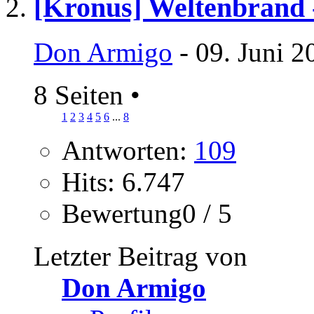
[Kronus] Weltenbrand -
Don Armigo
- 09. Juni 2
8 Seiten
•
1
2
3
4
5
6
...
8
Antworten:
109
Hits: 6.747
Bewertung0 / 5
Letzter Beitrag von
Don Armigo