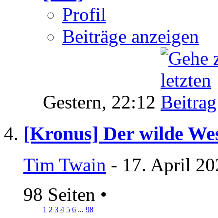
Profil
Beiträge anzeigen
Gestern,
22:12
[Kronus] Der wilde Wes
Tim Twain
- 17. April 2
98 Seiten
•
1
2
3
4
5
6
...
98