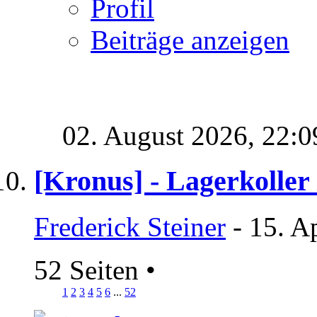
Profil
Beiträge anzeigen
02. August 2026,
22:0
[Kronus] - Lagerkoller
Frederick Steiner
- 15. A
52 Seiten
•
1
2
3
4
5
6
...
52