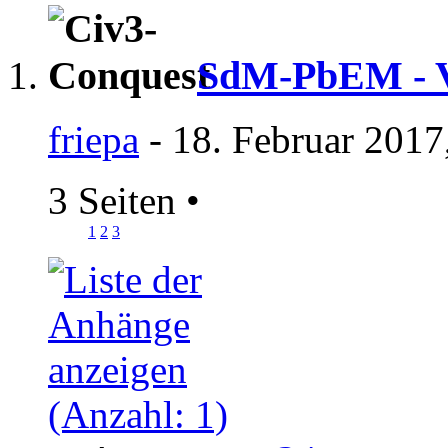
SdM-PbEM - Ve
friepa
- 18. Februar 2017
3 Seiten
•
1
2
3