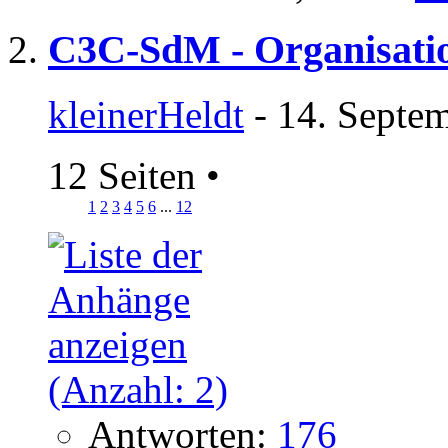
C3C-SdM - Organisatio
kleinerHeldt
- 14. Septe
12 Seiten
•
1
2
3
4
5
6
...
12
Antworten:
176