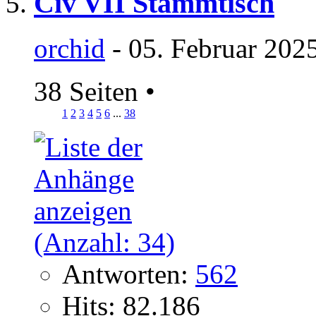
Civ VII Stammtisch
orchid
- 05. Februar 202
38 Seiten
•
1
2
3
4
5
6
...
38
Antworten:
562
Hits: 82.186