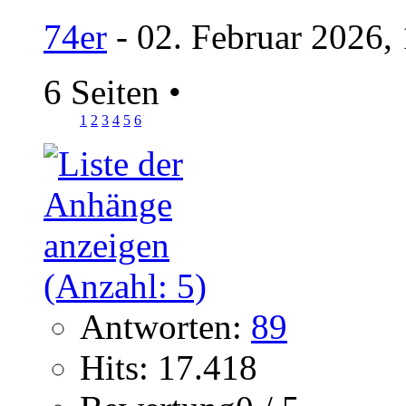
74er
- 02. Februar 2026,
6 Seiten
•
1
2
3
4
5
6
Antworten:
89
Hits: 17.418