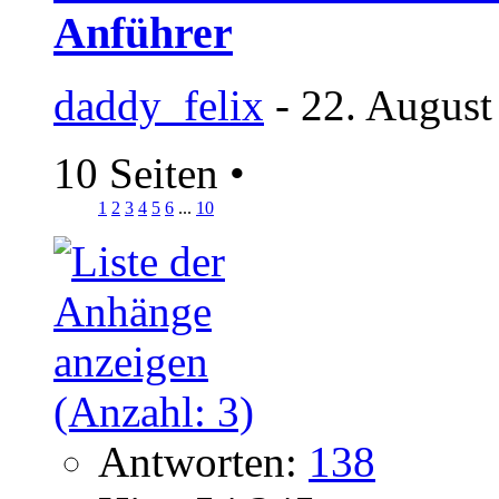
Anführer
daddy_felix
- 22. August
10 Seiten
•
1
2
3
4
5
6
...
10
Antworten:
138