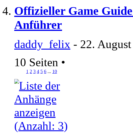
Offizieller Game Guide 
Anführer
daddy_felix
- 22. August
10 Seiten
•
1
2
3
4
5
6
...
10