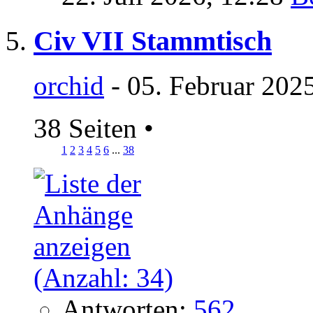
Civ VII Stammtisch
orchid
- 05. Februar 202
38 Seiten
•
1
2
3
4
5
6
...
38
Antworten:
562