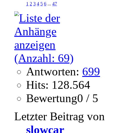
1
2
3
4
5
6
...
47
Antworten:
699
Hits: 128.564
Bewertung0 / 5
Letzter Beitrag von
slowcar