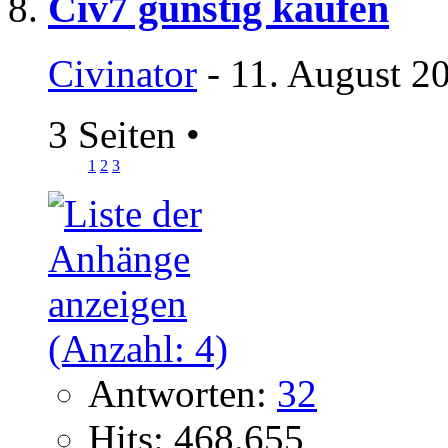
Civ7 günstig kaufen
Civinator
- 11. August 2
3 Seiten
•
1
2
3
Antworten:
32
Hits: 468.655