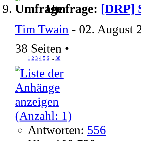
Umfrage:
[DRP] 
Tim Twain
- 02. August 
38 Seiten
•
1
2
3
4
5
6
...
38
Antworten:
556