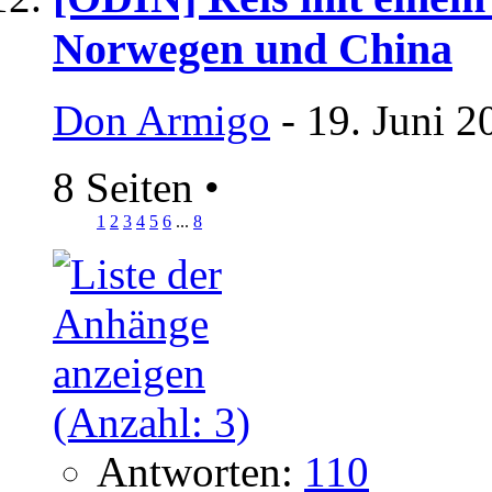
Norwegen und China
Don Armigo
- 19. Juni 2
8 Seiten
•
1
2
3
4
5
6
...
8
Antworten:
110