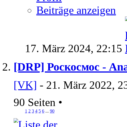
Beiträge anzeigen
17. März 2024,
22:15
[DRP] Роскосмос - Ana
[VK]
- 21. März 2022, 2
90 Seiten
•
1
2
3
4
5
6
...
90