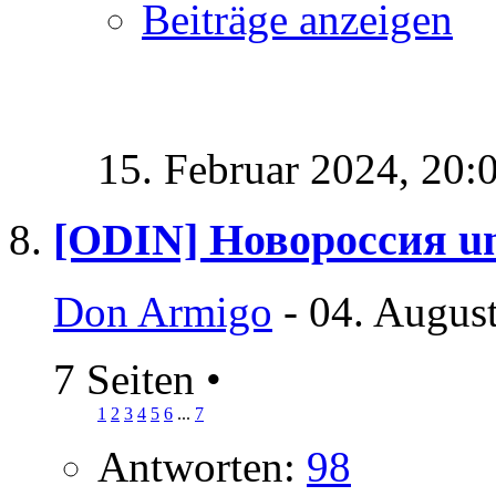
Beiträge anzeigen
15. Februar 2024,
20:
[ODIN] Новороссия un
Don Armigo
- 04. Augus
7 Seiten
•
1
2
3
4
5
6
...
7
Antworten:
98