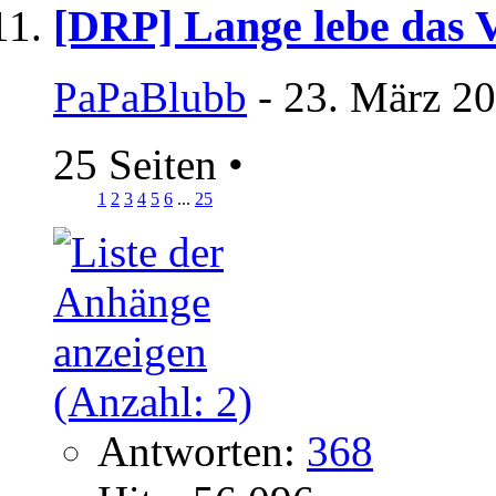
[DRP] Lange lebe das Vo
PaPaBlubb
- 23. März 20
25 Seiten
•
1
2
3
4
5
6
...
25
Antworten:
368