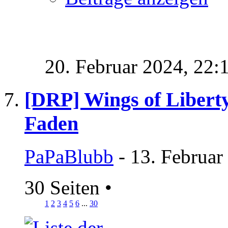
20. Februar 2024,
22:
[DRP] Wings of Liberty
Faden
PaPaBlubb
- 13. Februar
30 Seiten
•
1
2
3
4
5
6
...
30