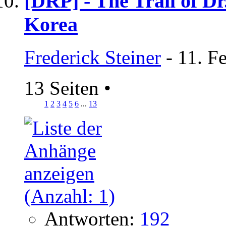
[DRP] - The Trail of D
Korea
Frederick Steiner
- 11. F
13 Seiten
•
1
2
3
4
5
6
...
13
Antworten:
192