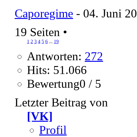
Caporegime
- 04. Juni 2
19 Seiten
•
1
2
3
4
5
6
...
19
Antworten:
272
Hits: 51.066
Bewertung0 / 5
Letzter Beitrag von
[VK]
Profil