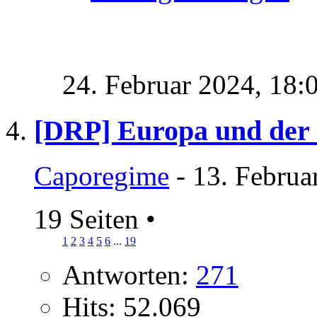
24. Februar 2024,
18:
[DRP] Europa und der
Caporegime
- 13. Februa
19 Seiten
•
1
2
3
4
5
6
...
19
Antworten:
271
Hits: 52.069