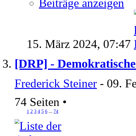
Beiträge anzeigen
15. März 2024,
07:47
[DRP] - Demokratische
Frederick Steiner
- 09. F
74 Seiten
•
1
2
3
4
5
6
...
74