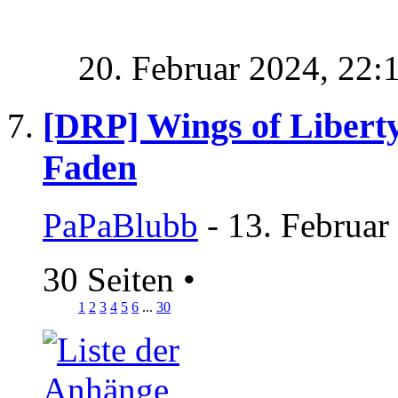
20. Februar 2024,
22:
[DRP] Wings of Liberty
Faden
PaPaBlubb
- 13. Februar
30 Seiten
•
1
2
3
4
5
6
...
30