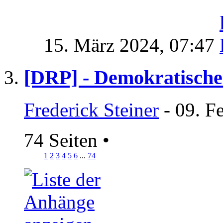
15. März 2024,
07:47
[DRP] - Demokratische
Frederick Steiner
- 09. F
74 Seiten
•
1
2
3
4
5
6
...
74