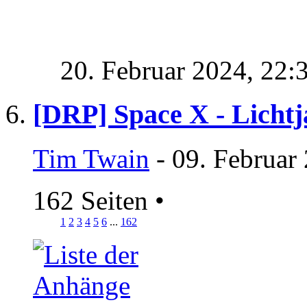
20. Februar 2024,
22:
[DRP] Space X - Lichtj
Tim Twain
- 09. Februar
162 Seiten
•
1
2
3
4
5
6
...
162