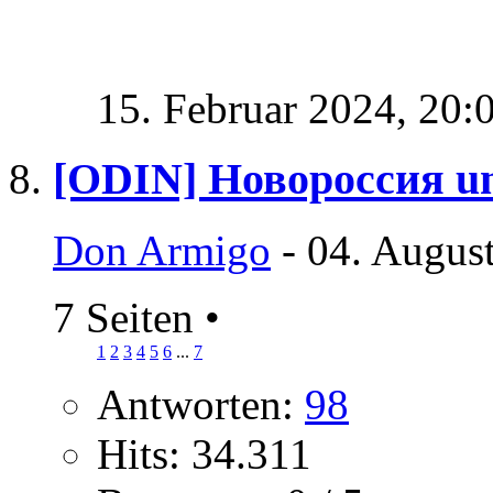
15. Februar 2024,
20:
[ODIN] Новороссия un
Don Armigo
- 04. Augus
7 Seiten
•
1
2
3
4
5
6
...
7
Antworten:
98
Hits: 34.311