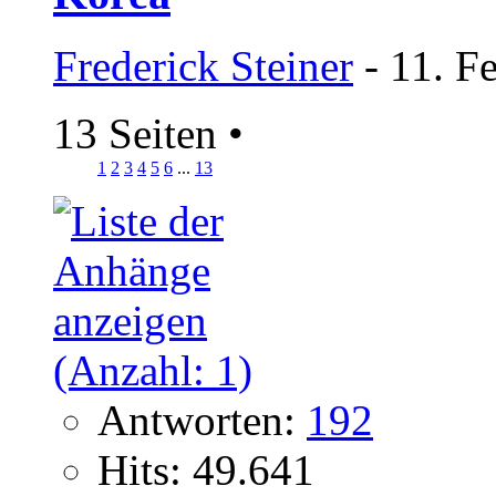
Frederick Steiner
- 11. F
13 Seiten
•
1
2
3
4
5
6
...
13
Antworten:
192
Hits: 49.641