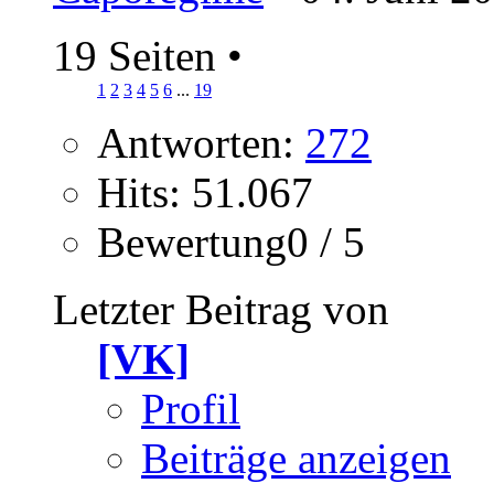
19 Seiten
•
1
2
3
4
5
6
...
19
Antworten:
272
Hits: 51.067
Bewertung0 / 5
Letzter Beitrag von
[VK]
Profil
Beiträge anzeigen