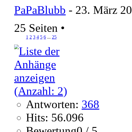
PaPaBlubb
- 23. März 20
25 Seiten
•
1
2
3
4
5
6
...
25
Antworten:
368
Hits: 56.096
Bewertung0 / 5