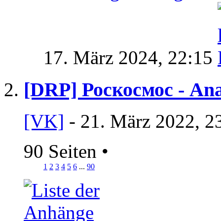
17. März 2024,
22:15
[DRP] Роскосмос - Ana
[VK]
- 21. März 2022, 2
90 Seiten
•
1
2
3
4
5
6
...
90