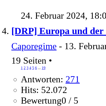
24. Februar 2024,
18:
[DRP] Europa und der
Caporegime
- 13. Februa
19 Seiten
•
1
2
3
4
5
6
...
19
Antworten:
271
Hits: 52.072
Bewertung0 / 5