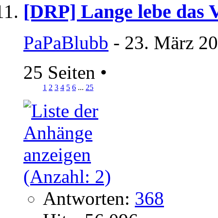
[DRP] Lange lebe das Vo
PaPaBlubb
- 23. März 20
25 Seiten
•
1
2
3
4
5
6
...
25
Antworten:
368