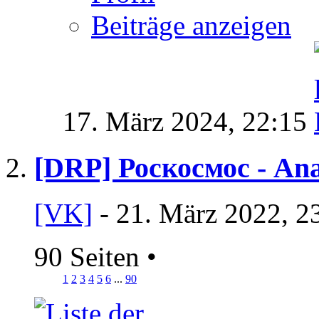
Beiträge anzeigen
17. März 2024,
22:15
[DRP] Роскосмос - Ana
[VK]
- 21. März 2022, 2
90 Seiten
•
1
2
3
4
5
6
...
90