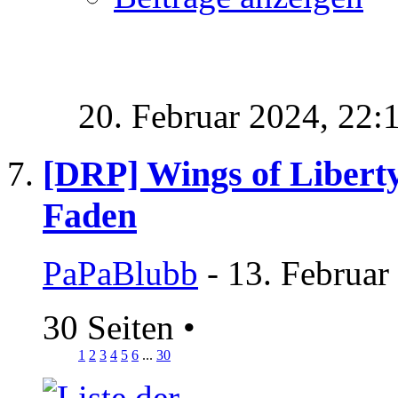
20. Februar 2024,
22:
[DRP] Wings of Liberty
Faden
PaPaBlubb
- 13. Februar
30 Seiten
•
1
2
3
4
5
6
...
30