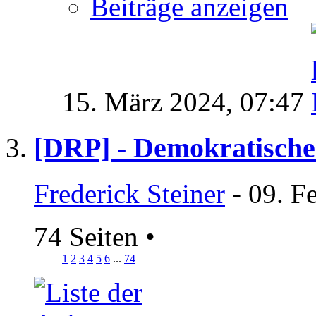
Beiträge anzeigen
15. März 2024,
07:47
[DRP] - Demokratische
Frederick Steiner
- 09. F
74 Seiten
•
1
2
3
4
5
6
...
74