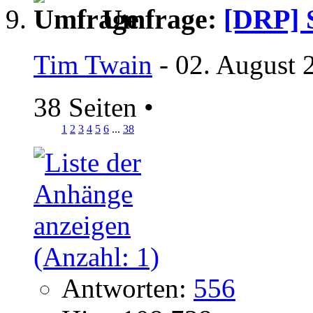
Umfrage:
[DRP] 
Tim Twain
- 02. August 
38 Seiten
•
1
2
3
4
5
6
...
38
Antworten:
556