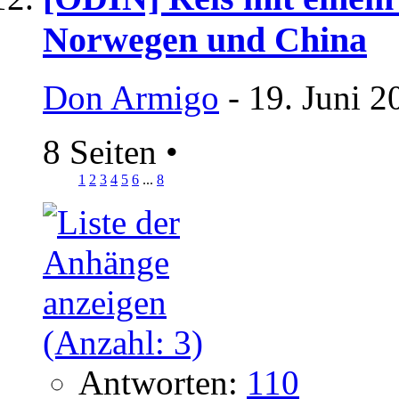
Norwegen und China
Don Armigo
- 19. Juni 2
8 Seiten
•
1
2
3
4
5
6
...
8
Antworten:
110