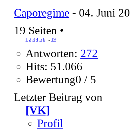
Caporegime
- 04. Juni 2
19 Seiten
•
1
2
3
4
5
6
...
19
Antworten:
272
Hits: 51.066
Bewertung0 / 5
Letzter Beitrag von
[VK]
Profil