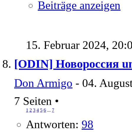
Beiträge anzeigen
15. Februar 2024,
20:
[ODIN] Новороссия un
Don Armigo
- 04. Augus
7 Seiten
•
1
2
3
4
5
6
...
7
Antworten:
98