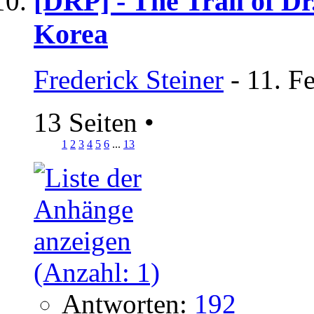
[DRP] - The Trail of D
Korea
Frederick Steiner
- 11. F
13 Seiten
•
1
2
3
4
5
6
...
13
Antworten:
192