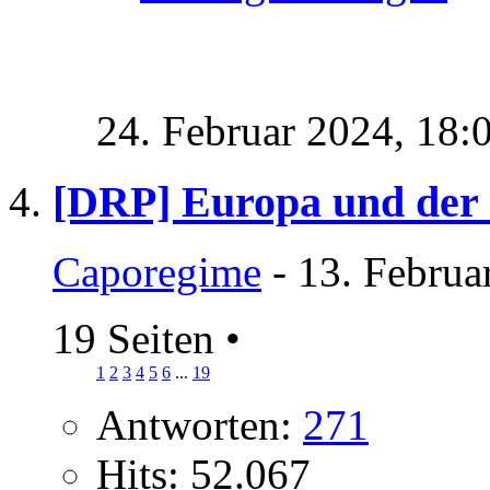
24. Februar 2024,
18:
[DRP] Europa und der
Caporegime
- 13. Februa
19 Seiten
•
1
2
3
4
5
6
...
19
Antworten:
271
Hits: 52.067