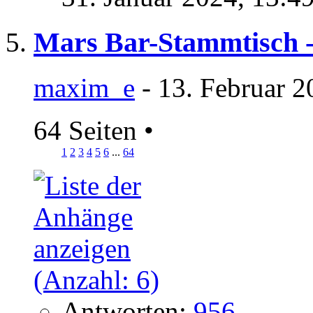
Mars Bar-Stammtisch -
maxim_e
- 13. Februar 2
64 Seiten
•
1
2
3
4
5
6
...
64
Antworten:
956