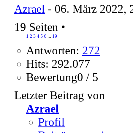
Azrael
- 06. März 2022, 
19 Seiten
•
1
2
3
4
5
6
...
19
Antworten:
272
Hits: 292.077
Bewertung0 / 5
Letzter Beitrag von
Azrael
Profil