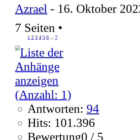
Azrael
- 16. Oktober 202
7 Seiten
•
1
2
3
4
5
6
...
7
Antworten:
94
Hits: 101.396
Bewertung0 / 5