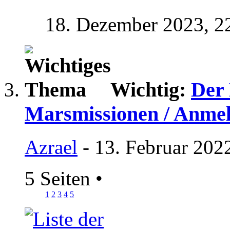
18. Dezember 2023,
2
Wichtig:
Der 
Marsmissionen / Anme
Azrael
- 13. Februar 202
5 Seiten
•
1
2
3
4
5