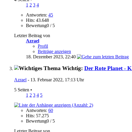
1
2
3
4
Antworten:
45
Hits: 43.648
Bewertung0 / 5
Letzter Beitrag von
Azrael
Profil
Beiträge anzeigen
18. Dezember 2023,
22:40
Wichtig:
Der Rote Planet - 
Azrael
- 13. Februar 2022, 17:13 Uhr
5 Seiten
•
1
2
3
4
5
Antworten:
60
Hits: 57.275
Bewertung0 / 5
Letzter Beitrag von