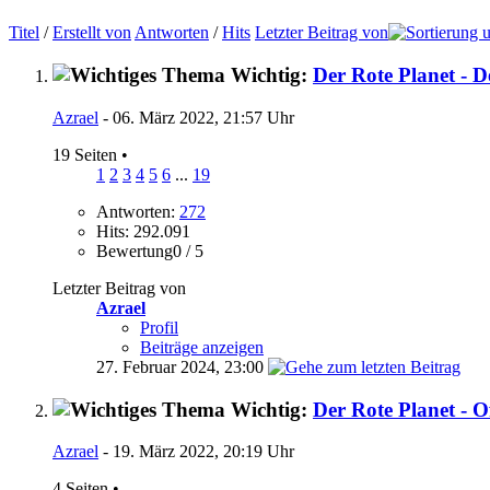
Titel
/
Erstellt von
Antworten
/
Hits
Letzter Beitrag von
Wichtig:
Der Rote Planet - D
Azrael
- 06. März 2022, 21:57 Uhr
19 Seiten
•
1
2
3
4
5
6
...
19
Antworten:
272
Hits: 292.091
Bewertung0 / 5
Letzter Beitrag von
Azrael
Profil
Beiträge anzeigen
27. Februar 2024,
23:00
Wichtig:
Der Rote Planet - O
Azrael
- 19. März 2022, 20:19 Uhr
4 Seiten
•