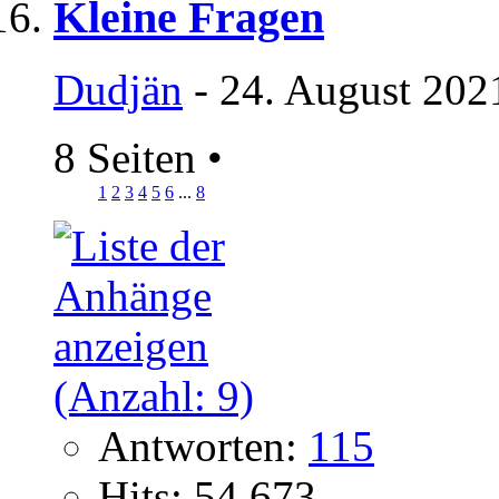
Kleine Fragen
Dudjän
- 24. August 202
8 Seiten
•
1
2
3
4
5
6
...
8
Antworten:
115
Hits: 54.673