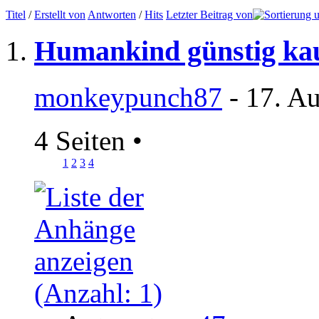
Titel
/
Erstellt von
Antworten
/
Hits
Letzter Beitrag von
Humankind günstig ka
monkeypunch87
- 17. A
4 Seiten
•
1
2
3
4