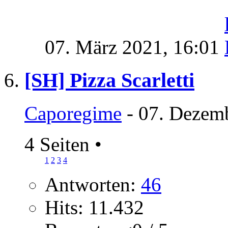
07. März 2021,
16:01
[SH] Pizza Scarletti
Caporegime
- 07. Dezem
4 Seiten
•
1
2
3
4
Antworten:
46
Hits: 11.432