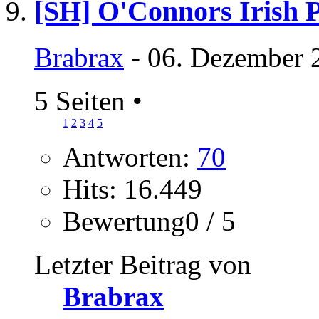
[SH] O'Connors Irish 
Brabrax
- 06. Dezember 
5 Seiten
•
1
2
3
4
5
Antworten:
70
Hits: 16.449
Bewertung0 / 5
Letzter Beitrag von
Brabrax