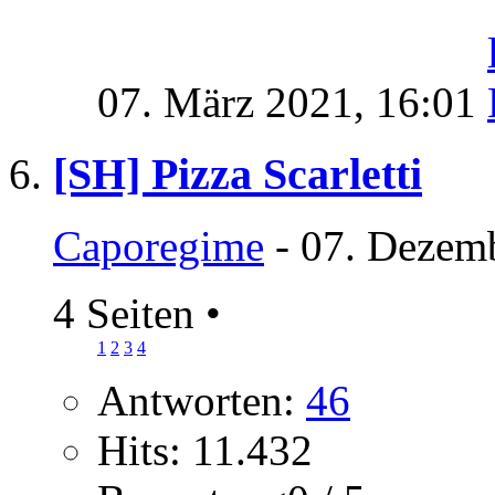
07. März 2021,
16:01
[SH] Pizza Scarletti
Caporegime
- 07. Dezem
4 Seiten
•
1
2
3
4
Antworten:
46
Hits: 11.432