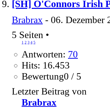
[SH] O'Connors Irish 
Brabrax
- 06. Dezember 
5 Seiten
•
1
2
3
4
5
Antworten:
70
Hits: 16.453
Bewertung0 / 5
Letzter Beitrag von
Brabrax