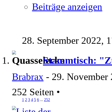
Beiträge anzeigen
28. September 2022,
1
Stammtisch: "Z
Brabrax
- 29. November 
252 Seiten
•
1
2
3
4
5
6
...
252