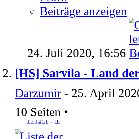
Beiträge anzeigen
24. Juli 2020,
16:56
[HS] Sarvila - Land de
Darzumir
- 25. April 202
10 Seiten
•
1
2
3
4
5
6
...
10