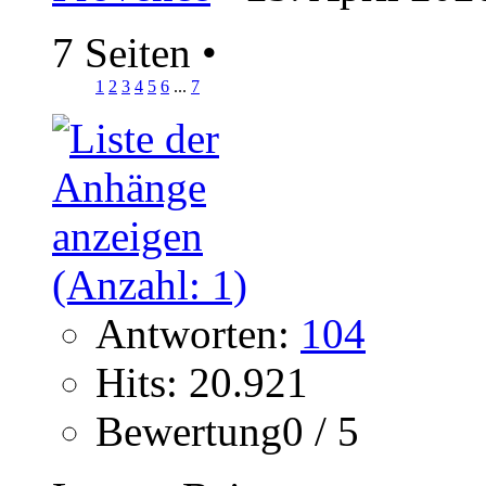
7 Seiten
•
1
2
3
4
5
6
...
7
Antworten:
104
Hits: 20.921
Bewertung0 / 5