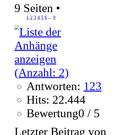
9 Seiten
•
1
2
3
4
5
6
...
9
Antworten:
123
Hits: 22.444
Bewertung0 / 5
Letzter Beitrag von