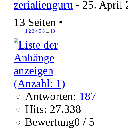
zerialienguru
- 25. April
13 Seiten
•
1
2
3
4
5
6
...
13
Antworten:
187
Hits: 27.338
Bewertung0 / 5