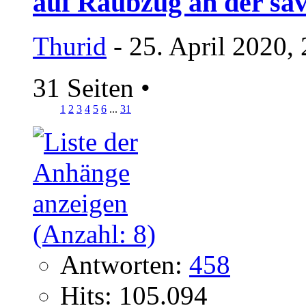
auf Raubzug an der sa
Thurid
- 25. April 2020,
31 Seiten
•
1
2
3
4
5
6
...
31
Antworten:
458
Hits: 105.094