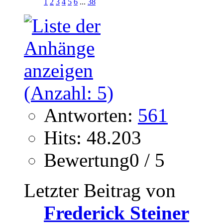
1
2
3
4
5
6
...
38
Antworten:
561
Hits: 48.203
Bewertung0 / 5
Letzter Beitrag von
Frederick Steiner