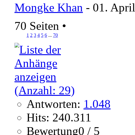
Mongke Khan
- 01. Apri
70 Seiten
•
1
2
3
4
5
6
...
70
Antworten:
1.048
Hits: 240.311
Bewertung0 / 5