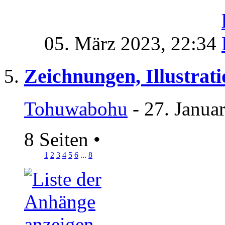
05. März 2023,
22:34
Zeichnungen, Illustrat
Tohuwabohu
- 27. Janua
8 Seiten
•
1
2
3
4
5
6
...
8