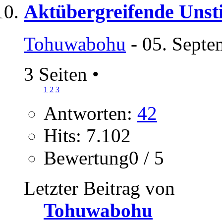
Aktübergreifende Unst
Tohuwabohu
- 05. Septe
3 Seiten
•
1
2
3
Antworten:
42
Hits: 7.102
Bewertung0 / 5
Letzter Beitrag von
Tohuwabohu