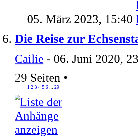
05. März 2023,
15:40
Die Reise zur Echsenst
Cailie
- 06. Juni 2020, 2
29 Seiten
•
1
2
3
4
5
6
...
29