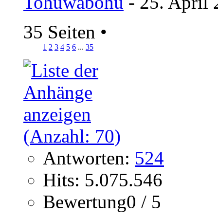
Tohuwabohu
- 25. April
35 Seiten
•
1
2
3
4
5
6
...
35
Antworten:
524
Hits: 5.075.546
Bewertung0 / 5