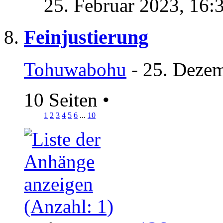
25. Februar 2023,
16:
Feinjustierung
Tohuwabohu
- 25. Dezem
10 Seiten
•
1
2
3
4
5
6
...
10