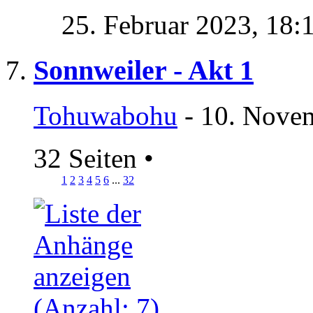
25. Februar 2023,
18:
Sonnweiler - Akt 1
Tohuwabohu
- 10. Nove
32 Seiten
•
1
2
3
4
5
6
...
32