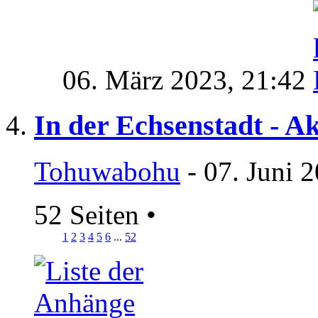
06. März 2023,
21:42
In der Echsenstadt - Ak
Tohuwabohu
- 07. Juni 
52 Seiten
•
1
2
3
4
5
6
...
52