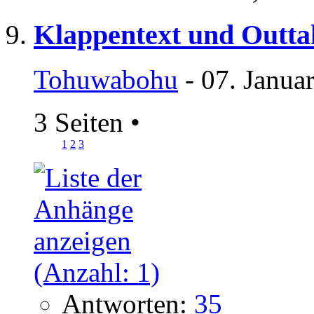
Klappentext und Outta
Tohuwabohu
- 07. Janua
3 Seiten
•
1
2
3
Antworten:
35